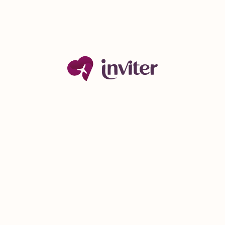
Pot adăuga fotografiile mele în invitația card?
Este acest model potrivit pentru tipul meu de
eveniment?
Cum pot distribui invitațiile card create?
Pot vedea un preview al invitației înainte de
finalizare?
Modele similare
DEMO
DEMO