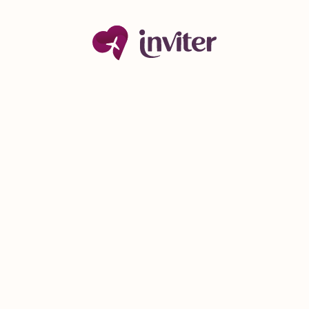
Bohemian
Gold Accents
Design boem pentru
Design elegant auriu
nuntă și evenimente
pentru nuntă de lux
speciale
DEMO
DEMO
Popular
Rising Star
Blue Dreams
Greenish Vibes
Design albastru elegant
Design natural verde
pentru botez și
pentru evenimente fresh
evenimente
DEMO
DEMO